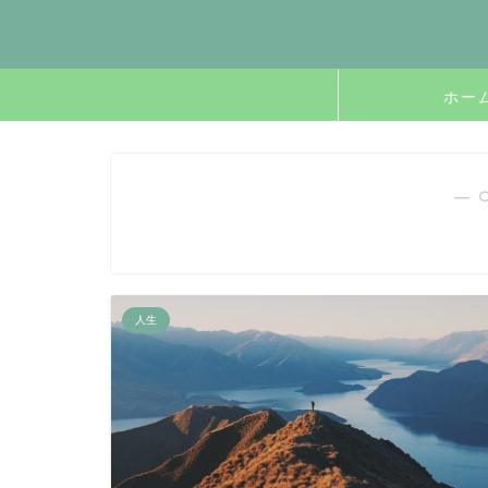
ホー
― 
人生