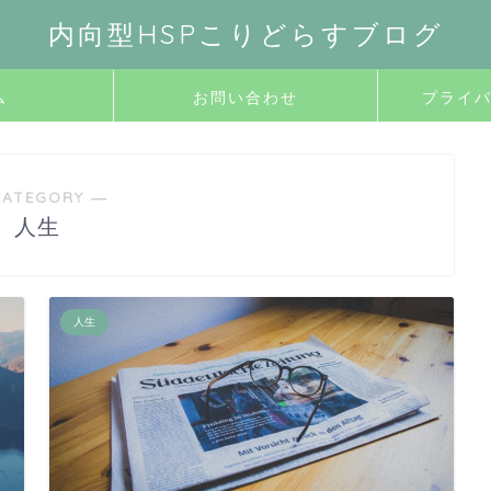
内向型HSPこりどらすブログ
ム
お問い合わせ
プライ
CATEGORY ―
人生
人生