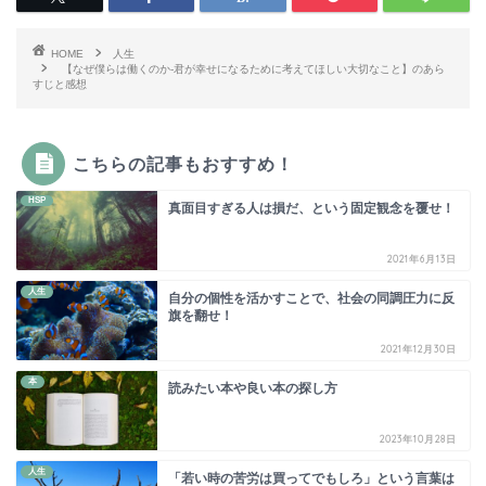
HOME
人生
【なぜ僕らは働くのか-君が幸せになるために考えてほしい大切なこと】のあら
すじと感想
こちらの記事もおすすめ！
HSP
真面目すぎる人は損だ、という固定観念を覆せ！
2021年6月13日
人生
自分の個性を活かすことで、社会の同調圧力に反
旗を翻せ！
2021年12月30日
本
読みたい本や良い本の探し方
2023年10月28日
人生
「若い時の苦労は買ってでもしろ」という言葉は