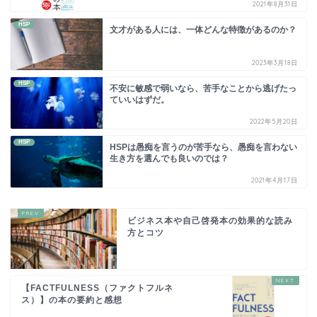
2021年8月31日
HSP
文才がある人には、一体どんな特徴があるのか？
2023年3月18日
HSP
不安に敏感で弱いなら、苦手なことから逃げたっ
ていいはずだ。
2022年5月20日
HSP
HSPは愚痴を言うのが苦手なら、愚痴を言わない
生き方を選んでも良いのでは？
2021年4月17日
ビジネス本や自己啓発本の効果的な読み
方とコツ
【FACTFULNESS（ファクトフルネ
ス）】の本の要約と感想